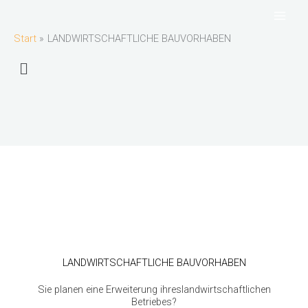
Zum
Inhalt
Start
LANDWIRTSCHAFTLICHE BAUVORHABEN
springen
Menü
LANDWIRTSCHAFTLICHE BAUVORHABEN
Sie planen eine Erweiterung ihreslandwirtschaftlichen
Betriebes?